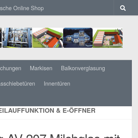
ische Online Shop
achungen
Markisen
Balkonverglasung
sschiebetüren
Innentüren
HGLAS MIT BARRIEREFREIE MAGNET-
ER FÜR EINFLÜGELIGE TÜREN BIS 1
ILAUFFUNKTION & E-ÖFFNER