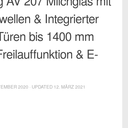
g AV 207 Milchglas mit
ellen & Integrierter
e Türen bis 1400 mm
Freilauffunktion & E-
VEMBER 2020
· UPDATED
12. MÄRZ 2021