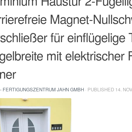
minium Haustür 2-Fügelli
rierefreie Magnet-Nullschw
schließer für einflügelig
gelbreite mit elektrischer 
ner
- FERTIGUNGSZENTRUM JAHN GMBH
· PUBLISHED
14. NO