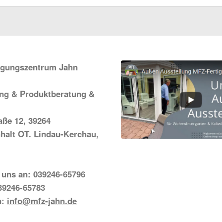
igungszentrum Jahn
ung & Produktberatung &
ße 12, 39264
halt OT. Lindau-Kerchau,
 uns an: 039246-65796
39246-65783
n:
info@mfz-jahn.de