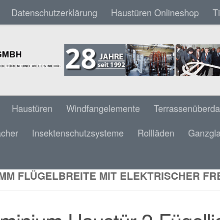
Datenschutzerklärung
Haustüren Onlineshop
T
Haustüren
Windfangelemente
Terrassenüberd
ächer
Insektenschutzsysteme
Rollläden
Ganzgla
INIUM HAUSTÜR 2-FÜGELLIG AV 207 MILC
SCHWELLEN & INTEGRIERTER TÜRSCHLIESS
MM FLÜGELBREITE MIT ELEKTRISCHER FRE