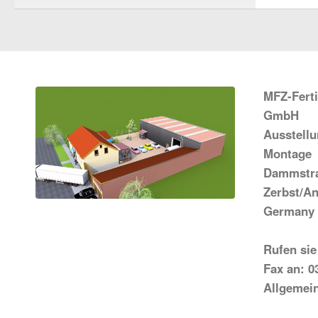
MFZ-Fert
GmbH
Ausstell
Montage
Dammstra
Zerbst/An
Germany
Rufen sie
Fax an: 0
Allgemei