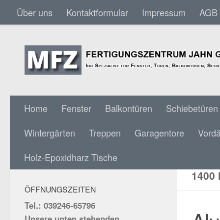
Über uns
Kontaktformular
Impressum
AGB
Skip to content
Home
Fenster
Balkontüren
Schiebetüren
Wintergärten
Treppen
Garagentore
Vord
ALUM
SOCIAL MEDIA:
Holz-Epoxidharz Tische
NULL
400 
ÖFFNUNGSZEITEN
Tel.: 039246-65796
Unsere unten stehenden