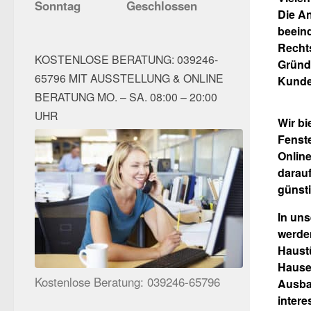
Sonntag
Geschlossen
Die An
beeind
Rechts
KOSTENLOSE BERATUNG: 039246-
Gründu
65796 MIT AUSSTELLUNG & ONLINE
Kunden
BERATUNG MO. – SA. 08:00 – 20:00
UHR
Wir bi
Fenst
Onlin
darauf
günsti
In uns
werde
Haustü
Hauses
Kostenlose Beratung: 039246-65796
Ausbau
intere