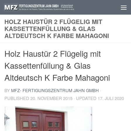
Skip to content
HOLZ HAUSTÜR 2 FLÜGELIG MIT
KASSETTENFÜLLUNG & GLAS
ALTDEUTSCH K FARBE MAHAGONI
Holz Haustür 2 Flügelig mit
Kassettenfüllung & Glas
Altdeutsch K Farbe Mahagoni
BY
MFZ- FERTIGUNGSZENTRUM JAHN GMBH
·
PUBLISHED
20. NOVEMBER 2015
· UPDATED
17. JULI 2020