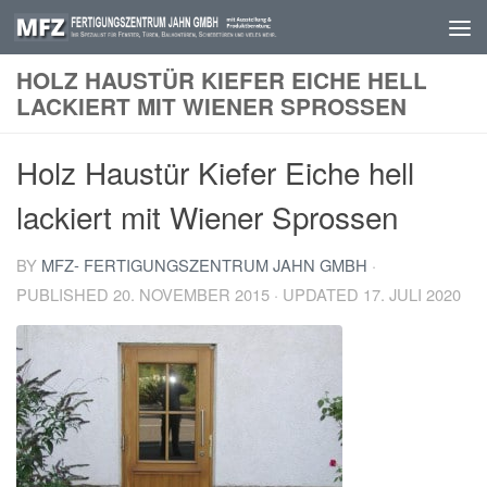
Skip to content
HOLZ HAUSTÜR KIEFER EICHE HELL
LACKIERT MIT WIENER SPROSSEN
Holz Haustür Kiefer Eiche hell
lackiert mit Wiener Sprossen
BY
MFZ- FERTIGUNGSZENTRUM JAHN GMBH
·
PUBLISHED
20. NOVEMBER 2015
· UPDATED
17. JULI 2020