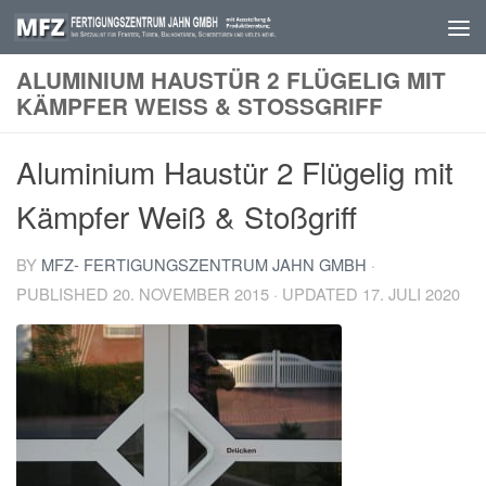
Skip to content
ALUMINIUM HAUSTÜR 2 FLÜGELIG MIT
KÄMPFER WEISS & STOSSGRIFF
Aluminium Haustür 2 Flügelig mit
Kämpfer Weiß & Stoßgriff
BY
MFZ- FERTIGUNGSZENTRUM JAHN GMBH
·
PUBLISHED
20. NOVEMBER 2015
· UPDATED
17. JULI 2020