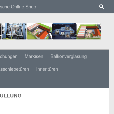
ische Online Shop
achungen
Markisen
Balkonverglasung
sschiebetüren
Innentüren
FÜLLUNG