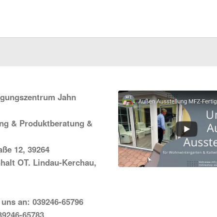
igungszentrum Jahn
ung & Produktberatung &
ße 12, 39264
halt OT. Lindau-Kerchau,
 uns an: 039246-65796
39246-65783