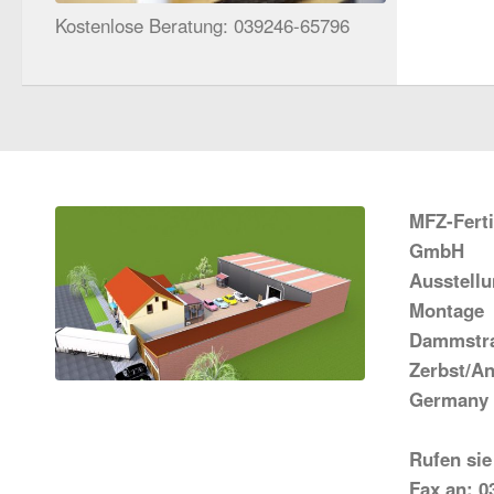
Kostenlose Beratung: 039246-65796
MFZ-Fert
GmbH
Ausstell
Montage
Dammstra
Zerbst/An
Germany
Rufen sie
Fax an: 0