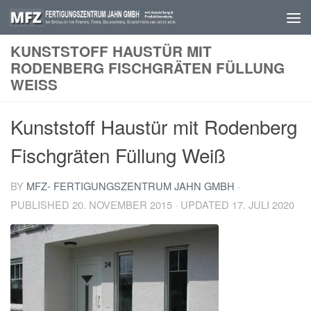
Skip to content
KUNSTSTOFF HAUSTÜR MIT
RODENBERG FISCHGRÄTEN FÜLLUNG
WEISS
Kunststoff Haustür mit Rodenberg
Fischgräten Füllung Weiß
BY
MFZ- FERTIGUNGSZENTRUM JAHN GMBH
·
PUBLISHED
20. NOVEMBER 2015
· UPDATED
17. JULI 2020