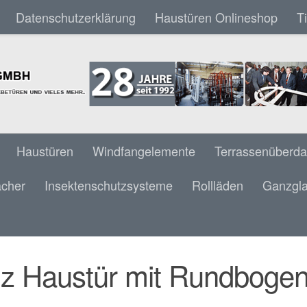
Datenschutzerklärung
Haustüren Onlineshop
T
Haustüren
Windfangelemente
Terrassenüberd
ächer
Insektenschutzsysteme
Rollläden
Ganzgla
 HAUSTÜR MIT RUNDBOGEN OBERLICHT &
z Haustür mit Rundbogen