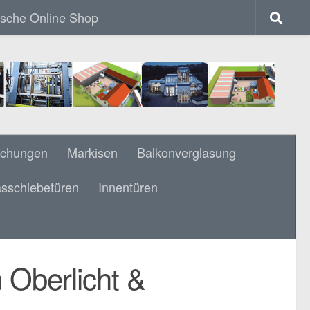
ische Online Shop
achungen
Markisen
Balkonverglasung
sschiebetüren
Innentüren
 PYRAMIDEN FÜLLUNG
 Oberlicht &