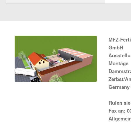
MFZ-Fert
GmbH
Ausstell
Montage
Dammstra
Zerbst/An
Germany
Rufen sie
Fax an: 0
Allgemei