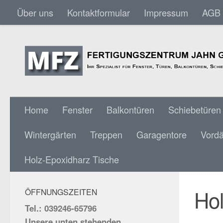
Über uns
Kontaktformular
Impressum
AGB
Skip to content
Home
Fenster
Balkontüren
Schiebetüren
Wintergärten
Treppen
Garagentore
Vord
HOLZ
SOCIAL MEDIA:
Holz-Epoxidharz Tische
Hol
ÖFFNUNGSZEITEN
Tel.: 039246-65796
Unsere unten stehenden