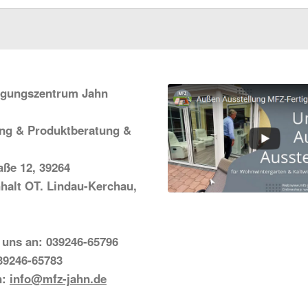
igungszentrum Jahn
ung & Produktberatung &
ße 12, 39264
halt OT. Lindau-Kerchau,
 uns an: 039246-65796
39246-65783
n:
info@mfz-jahn.de