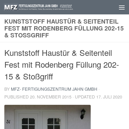
Skip to content
KUNSTSTOFF HAUSTÜR & SEITENTEIL
FEST MIT RODENBERG FÜLLUNG 202-15
& STOSSGRIFF
Kunststoff Haustür & Seitenteil
Fest mit Rodenberg Füllung 202-
15 & Stoßgriff
BY
MFZ- FERTIGUNGSZENTRUM JAHN GMBH
·
PUBLISHED
20. NOVEMBER 2015
· UPDATED
17. JULI 2020