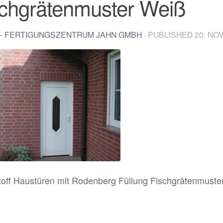
schgrätenmuster Weiß
- FERTIGUNGSZENTRUM JAHN GMBH
· PUBLISHED
20. NO
toff Haustüren mit Rodenberg Füllung Fischgrätenmuste