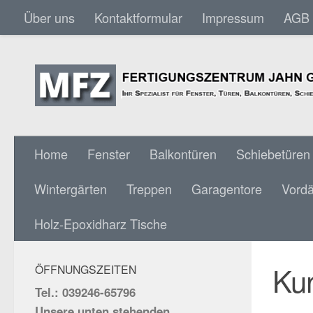
Über uns
Kontaktformular
Impressum
AGB
Skip to content
Home
Fenster
Balkontüren
Schiebetüren
Wintergärten
Treppen
Garagentore
Vord
KUNS
SOCIAL MEDIA:
Holz-Epoxidharz Tische
Kun
ÖFFNUNGSZEITEN
Tel.: 039246-65796
Unsere unten stehenden