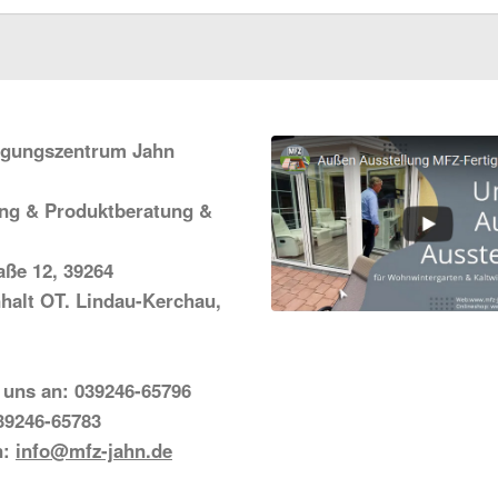
igungszentrum Jahn
ung & Produktberatung &
ße 12, 39264
halt OT. Lindau-Kerchau,
 uns an: 039246-65796
39246-65783
n:
info@mfz-jahn.de