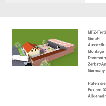
MFZ-Fert
GmbH
Ausstell
Montage
Dammstra
Zerbst/An
Germany
Rufen sie
Fax an: 0
Allgemei