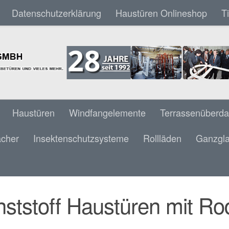
Datenschutzerklärung
Haustüren Onlineshop
T
Haustüren
Windfangelemente
Terrassenüberd
ächer
Insektenschutzsysteme
Rollläden
Ganzgla
TSTOFF HAUSTÜREN MIT RODENBERG FÜL
ststoff Haustüren mit Ro