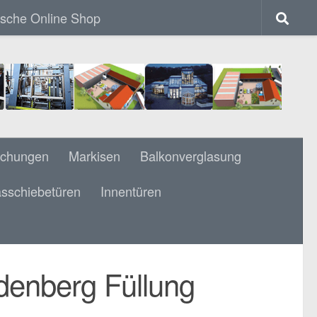
ische Online Shop
achungen
Markisen
Balkonverglasung
sschiebetüren
Innentüren
LUNG FISCHGRÄTENMUSTER WEISS
denberg Füllung