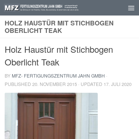
Skip to content
HOLZ HAUSTÜR MIT STICHBOGEN
OBERLICHT TEAK
Holz Haustür mit Stichbogen
Oberlicht Teak
BY
MFZ- FERTIGUNGSZENTRUM JAHN GMBH
·
PUBLISHED
20. NOVEMBER 2015
· UPDATED
17. JULI 2020