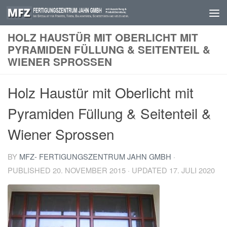
Skip to content
HOLZ HAUSTÜR MIT OBERLICHT MIT
PYRAMIDEN FÜLLUNG & SEITENTEIL &
WIENER SPROSSEN
Holz Haustür mit Oberlicht mit
Pyramiden Füllung & Seitenteil &
Wiener Sprossen
BY
MFZ- FERTIGUNGSZENTRUM JAHN GMBH
·
PUBLISHED
20. NOVEMBER 2015
· UPDATED
17. JULI 2020