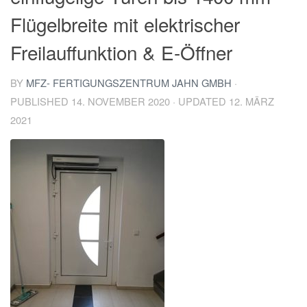
Flügelbreite mit elektrischer
Freilauffunktion & E-Öffner
BY
MFZ- FERTIGUNGSZENTRUM JAHN GMBH
·
PUBLISHED
14. NOVEMBER 2020
· UPDATED
12. MÄRZ
2021