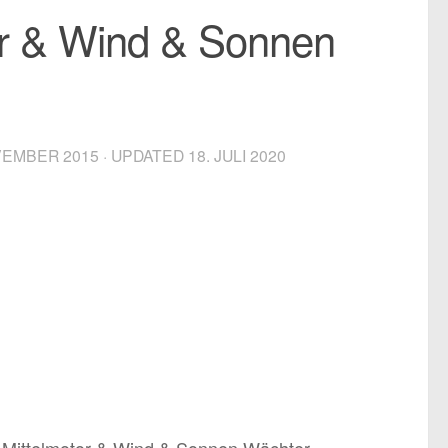
or & Wind & Sonnen
VEMBER 2015
· UPDATED
18. JULI 2020
 Mittelmotor & Wind & Sonnen Wächter