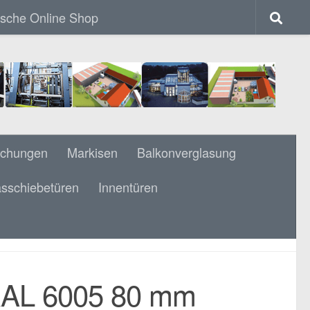
ische Online Shop
achungen
Markisen
Balkonverglasung
sschiebetüren
Innentüren
M LAMELLEN SILBER & MITTELMOTOR
RAL 6005 80 mm