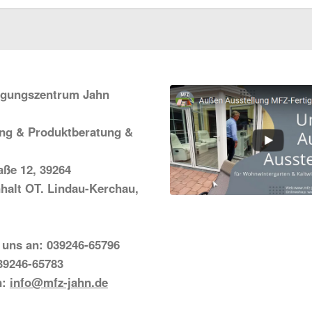
igungszentrum Jahn
ung & Produktberatung &
ße 12, 39264
halt OT. Lindau-Kerchau,
 uns an: 039246-65796
39246-65783
n:
info@mfz-jahn.de