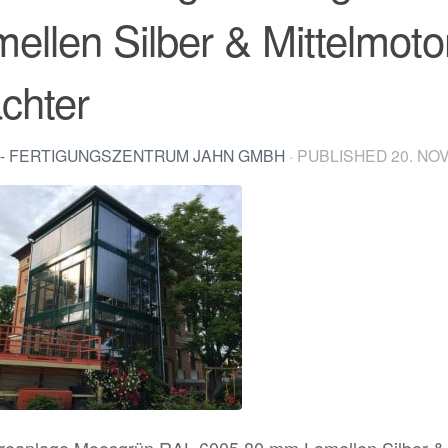
ellen Silber & Mittelmot
chter
- FERTIGUNGSZENTRUM JAHN GMBH
· PUBLISHED
20. NO
oreanlage Moosgrün RAL 6005 80 mm Lamellen Silber &