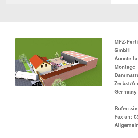
MFZ-Fert
GmbH
Ausstell
Montage
Dammstra
Zerbst/An
Germany
Rufen sie
Fax an: 0
Allgemei