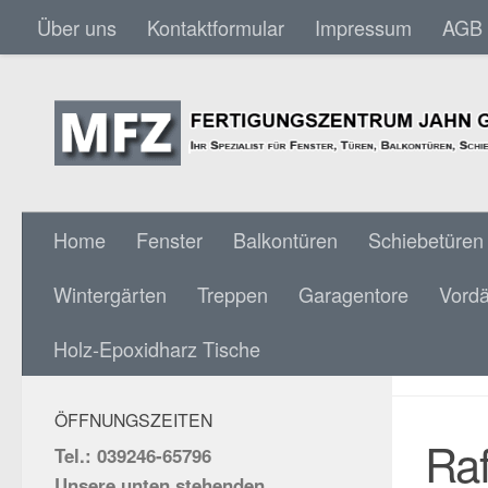
Über uns
Kontaktformular
Impressum
AGB
Skip to content
Home
Fenster
Balkontüren
Schiebetüren
Wintergärten
Treppen
Garagentore
Vord
RAFF
SOCIAL MEDIA:
Holz-Epoxidharz Tische
& WI
ÖFFNUNGSZEITEN
Ra
Tel.: 039246-65796
Unsere unten stehenden