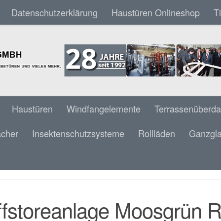
Datenschutzerklärung
Haustüren Onlineshop
T
Haustüren
Windfangelemente
Terrassenüberd
ächer
Insektenschutzsysteme
Rollläden
Ganzgla
STOREANLAGE MOOSGRÜN RAL 6005 80 M
ND & SONNEN WÄCHTER
ffstoreanlage Moosgrün 