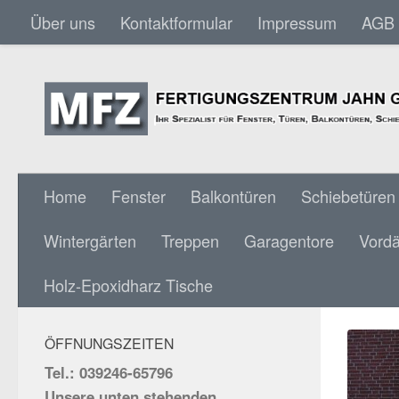
Über uns
Kontaktformular
Impressum
AGB
Skip to content
Home
Fenster
Balkontüren
Schiebetüren
Wintergärten
Treppen
Garagentore
Vord
KUNS
SOCIAL MEDIA:
Holz-Epoxidharz Tische
ÖFFNUNGSZEITEN
Tel.: 039246-65796
Unsere unten stehenden