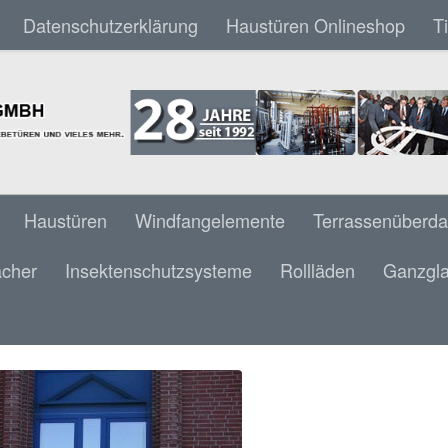
Datenschutzerklärung
Haustüren Onlineshop
T
Haustüren
Windfangelemente
Terrassenüberd
ächer
Insektenschutzsysteme
Rollläden
Ganzgla
TSTOFF FENSTER STAHL BLAU 8 TEILIG 