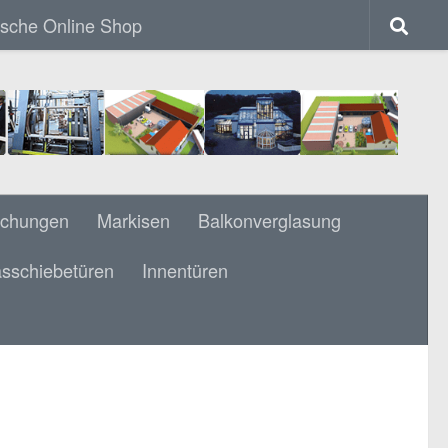
ische Online Shop
achungen
Markisen
Balkonverglasung
sschiebetüren
Innentüren
SONNENSCHUTZGLAS