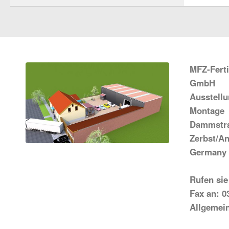
MFZ-Fert
GmbH
Ausstell
Montage
Dammstra
Zerbst/An
Germany
Rufen sie
Fax an: 0
Allgemei