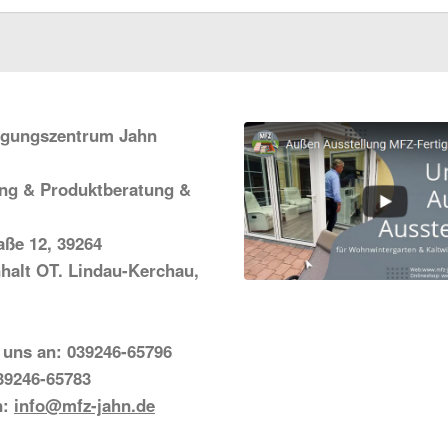
igungszentrum Jahn
ung & Produktberatung &
ße 12, 39264
halt OT. Lindau-Kerchau,
 uns an: 039246-65796
39246-65783
n:
info@mfz-jahn.de