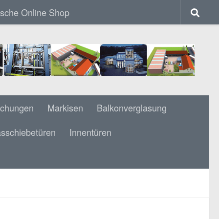
ische Online Shop
achungen
Markisen
Balkonverglasung
sschiebetüren
Innentüren