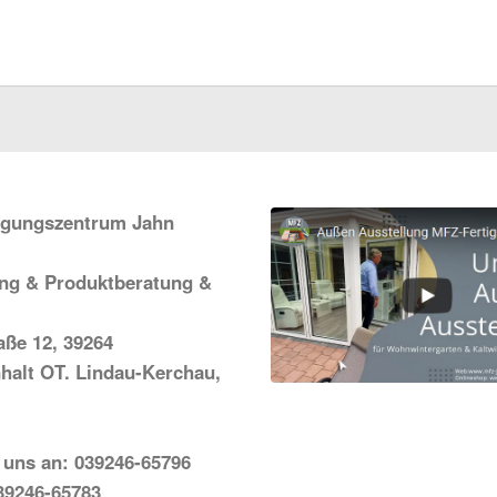
igungszentrum Jahn
ung & Produktberatung &
ße 12, 39264
halt OT. Lindau-Kerchau,
 uns an: 039246-65796
39246-65783