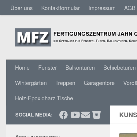
Über uns
Kontaktformular
Impressum
AGB
Skip to content
Home
Fenster
Balkontüren
Schiebetüren
Wintergärten
Treppen
Garagentore
Vord
Holz-Epoxidharz Tische
KUNS
SOCIAL MEDIA: