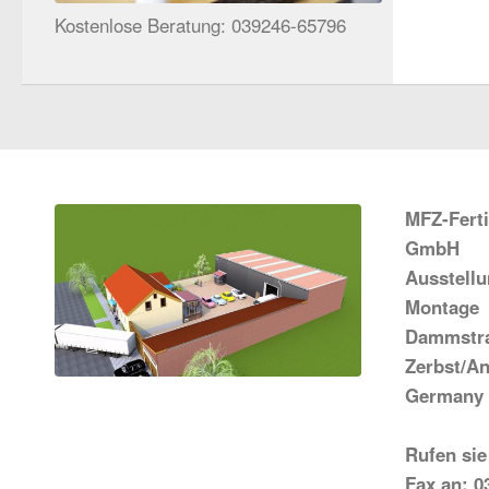
Kostenlose Beratung: 039246-65796
MFZ-Fert
GmbH
Ausstell
Montage
Dammstra
Zerbst/An
Germany
Rufen sie
Fax an: 0