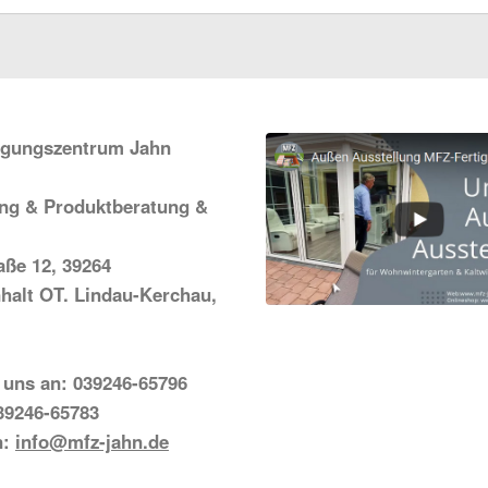
igungszentrum Jahn
ung & Produktberatung &
ße 12, 39264
halt OT. Lindau-Kerchau,
 uns an: 039246-65796
39246-65783
n:
info@mfz-jahn.de