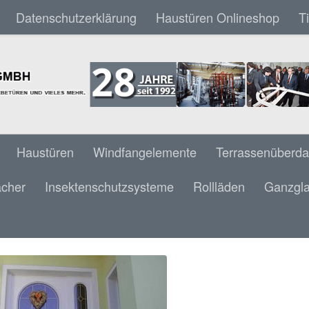
Datenschutzerklärung
Haustüren Onlineshop
T
Haustüren
Windfangelemente
Terrassenüberd
ächer
Insektenschutzsysteme
Rollläden
Ganzgla
 HAUSTÜR MIT SEITENTEIL LINKS & RUND