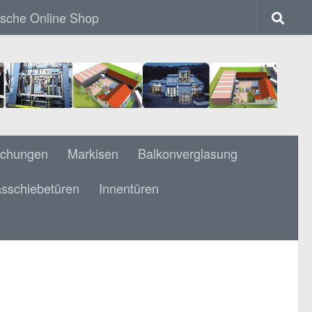
ische Online Shop
achungen
Markisen
Balkonverglasung
sschiebetüren
Innentüren
BOGEN BLEIVERGLASUNG WEISS