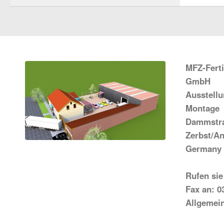
MFZ-Fert
GmbH
Ausstell
Montage
Dammstra
Zerbst/An
Germany
Rufen sie
Fax an: 0
Allgemei