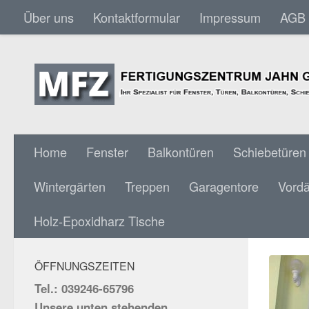
Über uns
Kontaktformular
Impressum
AGB
Skip to content
Home
Fenster
Balkontüren
Schiebetüren
Wintergärten
Treppen
Garagentore
Vord
HOLZ
SOCIAL MEDIA:
Holz-Epoxidharz Tische
ÖFFNUNGSZEITEN
Tel.: 039246-65796
Unsere unten stehenden