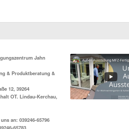
igungszentrum Jahn
ung & Produktberatung &
ße 12, 39264
halt OT. Lindau-Kerchau,
 uns an: 039246-65796
39246-65783