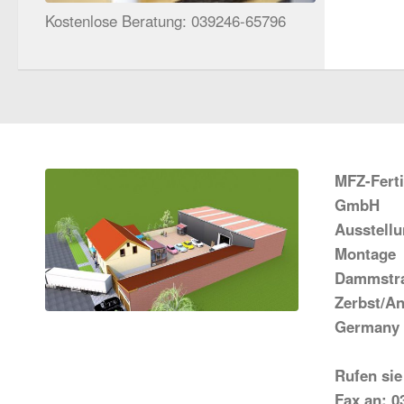
Kostenlose Beratung: 039246-65796
MFZ-Fert
GmbH
Ausstell
Montage
Dammstra
Zerbst/An
Germany
Rufen sie
Fax an: 0