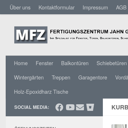
Über uns
Kontaktformular
Impressum
AGB
Skip to content
Home
Fenster
Balkontüren
Schiebetüren
Wintergärten
Treppen
Garagentore
Vord
Holz-Epoxidharz Tische
KURB
SOCIAL MEDIA: