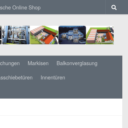
ische Online Shop
achungen
Markisen
Balkonverglasung
sschiebetüren
Innentüren