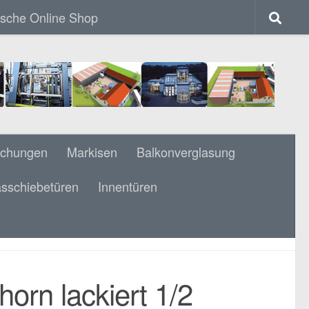
ische Online Shop
achungen
Markisen
Balkonverglasung
sschiebetüren
Innentüren
1/2 GEWENDELT HANDLAUF 40 X 120
ELÄNDER
rn lackiert 1/2