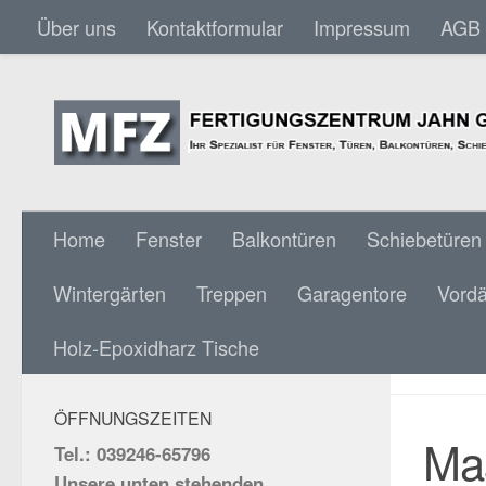
Über uns
Kontaktformular
Impressum
AGB
Skip to content
Home
Fenster
Balkontüren
Schiebetüren
Wintergärten
Treppen
Garagentore
Vord
MASS
SOCIAL MEDIA:
Holz-Epoxidharz Tische
MM &
ÖFFNUNGSZEITEN
Mas
Tel.: 039246-65796
Unsere unten stehenden