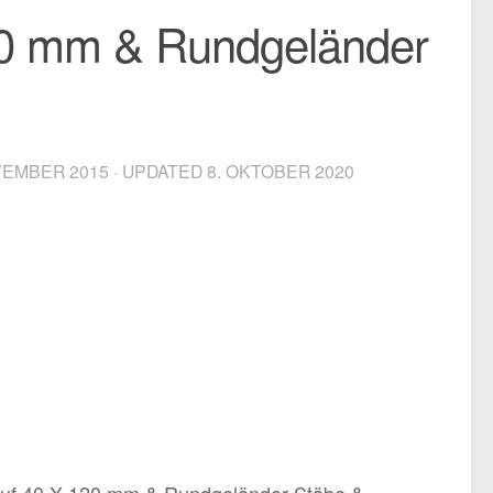
20 mm & Rundgeländer
VEMBER 2015
· UPDATED
8. OKTOBER 2020
auf 40 X 120 mm & Rundgeländer Stäbe &