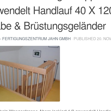
wendelt Handlauf 40 X 1
äbe & Brüstungsgeländer
- FERTIGUNGSZENTRUM JAHN GMBH
· PUBLISHED
20. NO
holz Wangentreppe Ahorn lackiert 1/2 gewendelt Handl