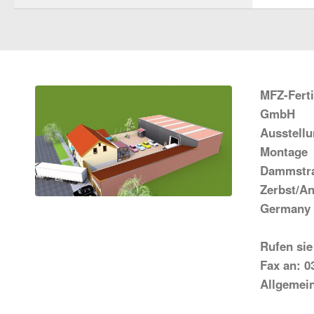
MFZ-Fert
GmbH
Ausstell
Montage
Dammstra
Zerbst/An
Germany
Rufen sie
Fax an: 0
Allgemei