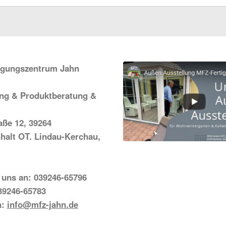
igungszentrum Jahn
ung & Produktberatung &
ße 12, 39264
halt OT. Lindau-Kerchau,
 uns an: 039246-65796
39246-65783
n:
info@mfz-jahn.de