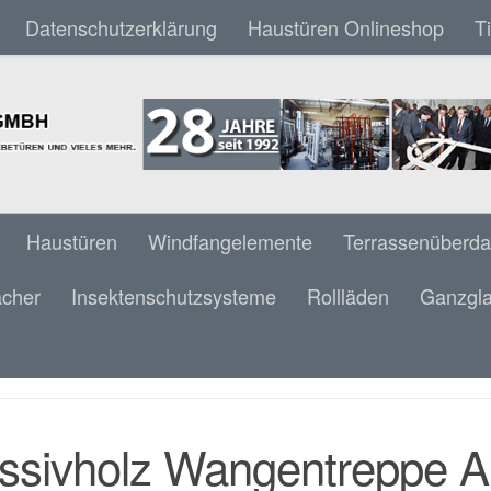
Datenschutzerklärung
Haustüren Onlineshop
T
Haustüren
Windfangelemente
Terrassenüberd
ächer
Insektenschutzsysteme
Rollläden
Ganzgla
IVHOLZ WANGENTREPPE AHORN LACKIERT 
 RUNDGELÄNDER STÄBE & BRÜSTUNGSG
sivholz Wangentreppe Aho