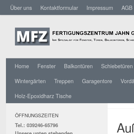
Über uns
Kontaktformular
Impressum
AGB
Skip to content
Home
Fenster
Balkontüren
Schiebetüren
Wintergärten
Treppen
Garagentore
Vord
AUSS
SOCIAL MEDIA:
Holz-Epoxidharz Tische
RAD
ÖFFNUNGSZEITEN
Auß
Tel.: 039246-65796
Unsere unten stehenden