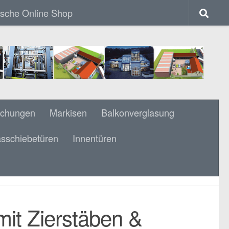
ische Online Shop
achungen
Markisen
Balkonverglasung
sschiebetüren
Innentüren
N & FLACHSTAHL HANDLAUF & 90 G
it Zierstäben &