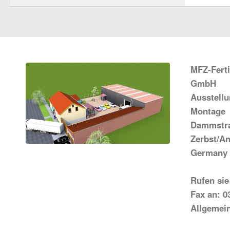
MFZ-Fert
GmbH
Ausstell
Montage
Dammstra
Zerbst/An
Germany
Rufen sie
Fax an: 0
Allgemei