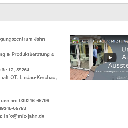
igungszentrum Jahn
ung & Produktberatung &
ße 12, 39264
halt OT. Lindau-Kerchau,
 uns an: 039246-65796
39246-65783
n:
info@mfz-jahn.de