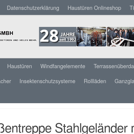
Datenschutzerklärung
Haustüren Onlineshop
T
Haustüren
Windfangelemente
Terrassenüberd
ächer
Insektenschutzsysteme
Rollläden
Ganzgla
ENTREPPE STAHLGELÄNDER MIT ZIERSTÄBE
 ECKE
entreppe Stahlgeländer m