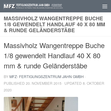
Skip to content
MASSIVHOLZ WANGENTREPPE BUCHE
1/8 GEWENDELT HANDLAUF 40 X 80 MM
& RUNDE GELÄNDERSTÄBE
Massivholz Wangentreppe Buche
1/8 gewendelt Handlauf 40 X 80
mm & runde Geländerstäbe
BY
MFZ- FERTIGUNGSZENTRUM JAHN GMBH
·
PUBLISHED
20. NOVEMBER 2015
· UPDATED
8. OKTOBER
2020