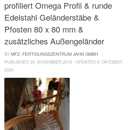
profiliert Omega Profil & runde
Edelstahl Geländerstäbe &
Pfosten 80 x 80 mm &
zusätzliches Außengeländer
BY
MFZ- FERTIGUNGSZENTRUM JAHN GMBH
·
PUBLISHED
20. NOVEMBER 2015
· UPDATED
8. OKTOBER
2020