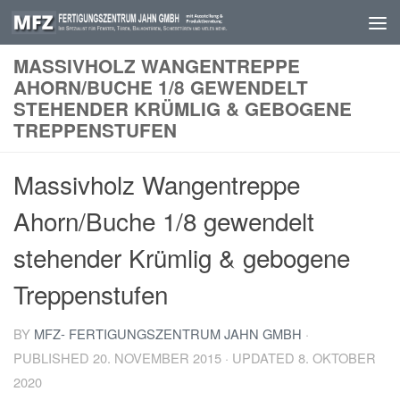
Skip to content
MASSIVHOLZ WANGENTREPPE
AHORN/BUCHE 1/8 GEWENDELT
STEHENDER KRÜMLIG & GEBOGENE
TREPPENSTUFEN
Massivholz Wangentreppe
Ahorn/Buche 1/8 gewendelt
stehender Krümlig & gebogene
Treppenstufen
BY
MFZ- FERTIGUNGSZENTRUM JAHN GMBH
·
PUBLISHED
20. NOVEMBER 2015
· UPDATED
8. OKTOBER
2020