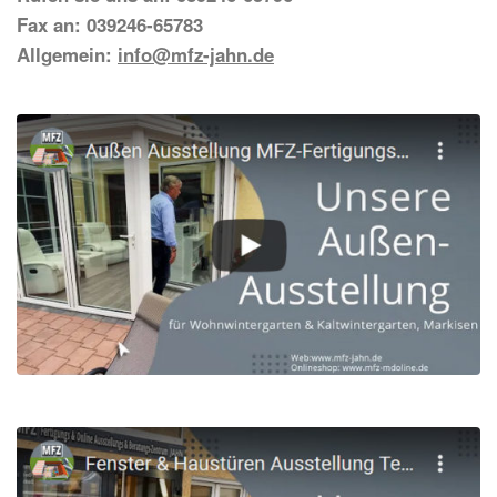
Fax an: 039246-65783
Allgemein:
info@mfz-jahn.de