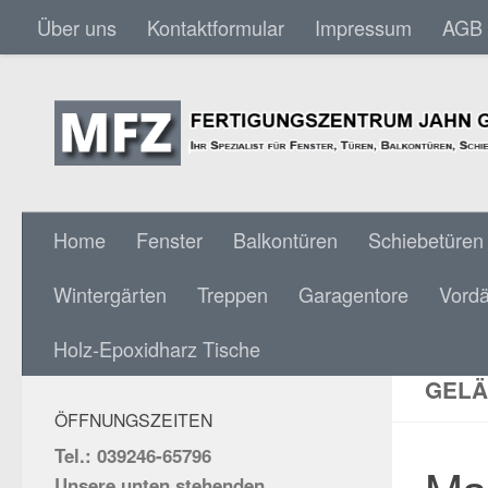
Über uns
Kontaktformular
Impressum
AGB
Skip to content
Home
Fenster
Balkontüren
Schiebetüren
Wintergärten
Treppen
Garagentore
Vord
MASS
SOCIAL MEDIA:
Holz-Epoxidharz Tische
HAND
GELÄ
ÖFFNUNGSZEITEN
Tel.: 039246-65796
Unsere unten stehenden