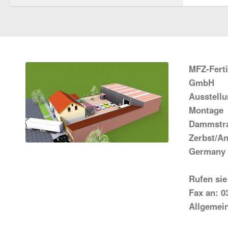
MFZ-Fert
GmbH
Ausstell
Montage
Dammstra
Zerbst/An
Germany
Rufen sie
Fax an: 0
Allgemei