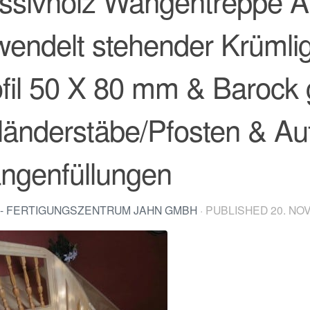
ssivholz Wangentreppe A
wendelt stehender Krüml
fil 50 X 80 mm & Barock
änderstäbe/Pfosten & Au
ngenfüllungen
- FERTIGUNGSZENTRUM JAHN GMBH
· PUBLISHED
20. NO