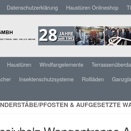
Datenschutzerklärung
Haustüren Onlineshop
T
Haustüren
Windfangelemente
Terrassenüberd
ächer
Insektenschutzsysteme
Rollläden
Ganzgla
IVHOLZ WANGENTREPPE AHORN/BUCHE 1
LAUF OMEGA PROFIL 50 X 80 MM & BARO
NDERSTÄBE/PFOSTEN & AUFGESETZTE 