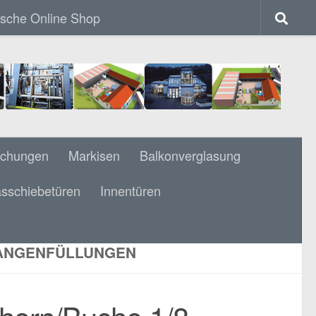
ische Online Shop
achungen
Markisen
Balkonverglasung
sschiebetüren
Innentüren
/8 GEWENDELT STEHENDER KRÜMLIG
CK GEDREHTE
WANGENFÜLLUNGEN