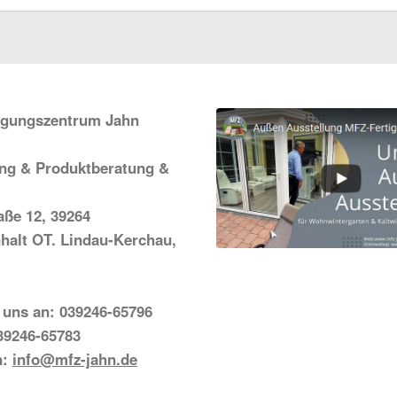
igungszentrum Jahn
ung & Produktberatung &
ße 12, 39264
halt OT. Lindau-Kerchau,
 uns an: 039246-65796
39246-65783
n:
info@mfz-jahn.de