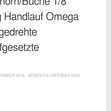
horn/Buche 1/8
ig Handlauf Omega
 gedrehte
fgesetzte
VEMBER 2015
· UPDATED
8. OKTOBER 2020