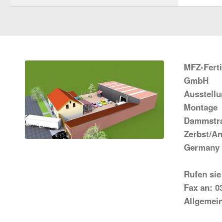
MFZ-Fert
GmbH
Ausstell
Montage
Dammstra
Zerbst/An
Germany
Rufen sie
Fax an: 0
Allgemei