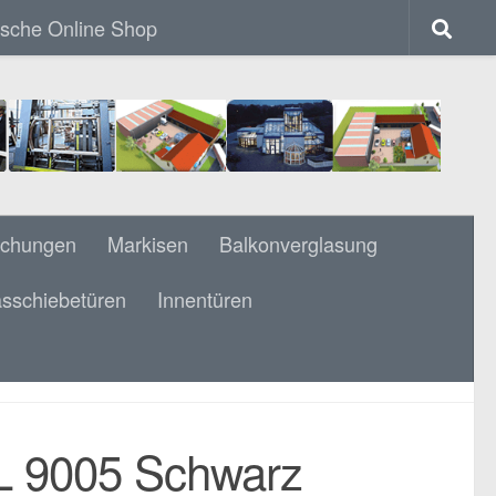
ische Online Shop
achungen
Markisen
Balkonverglasung
sschiebetüren
Innentüren
RZ TREPPENSTUFEN/SETZSTUFEN
UF GERUNDET EICHE 40 X 80 MM
AL 9005 Schwarz