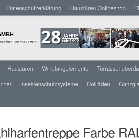
Datenschutzerklärung
Haustüren Onlineshop
T
Haustüren
Windfangelemente
Terrassenüberd
ächer
Insektenschutzsysteme
Rollläden
Ganzgla
LHARFENTREPPE FARBE RAL 9005 SCHWA
E MASSIV 1/4 GEWENDELT & HOLZHANDLA
ahlharfentreppe Farbe R