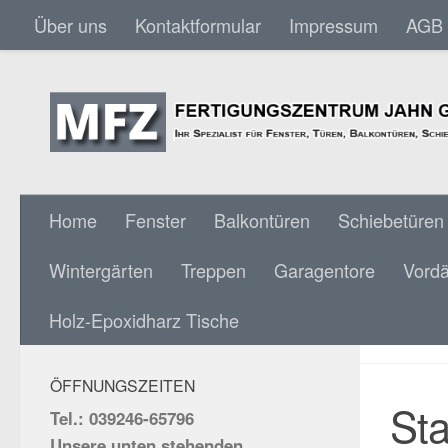
Über uns
Kontaktformular
Impressum
AGB
Skip to content
Home
Fenster
Balkontüren
Schiebetüren
Wintergärten
Treppen
Garagentore
Vord
STAH
SOCIAL MEDIA:
Holz-Epoxidharz Tische
EICH
ÖFFNUNGSZEITEN
St
Tel.: 039246-65796
Unsere unten stehenden