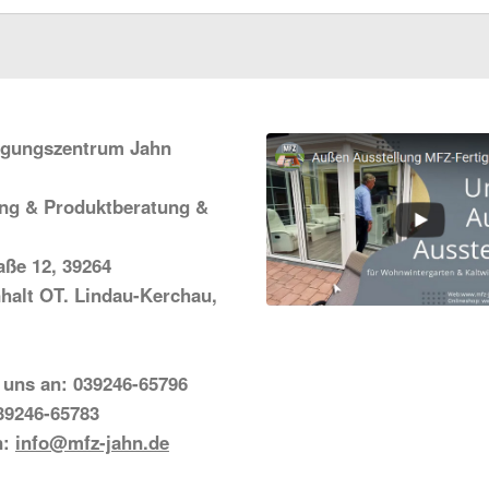
igungszentrum Jahn
ung & Produktberatung &
ße 12, 39264
halt OT. Lindau-Kerchau,
 uns an: 039246-65796
39246-65783
n:
info@mfz-jahn.de