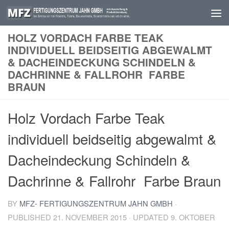
Skip to content
HOLZ VORDACH FARBE TEAK
INDIVIDUELL BEIDSEITIG ABGEWALMT
& DACHEINDECKUNG SCHINDELN &
DACHRINNE & FALLROHR FARBE
BRAUN
Holz Vordach Farbe Teak
individuell beidseitig abgewalmt &
Dacheindeckung Schindeln &
Dachrinne & Fallrohr Farbe Braun
BY
MFZ- FERTIGUNGSZENTRUM JAHN GMBH
·
PUBLISHED
21. NOVEMBER 2015
· UPDATED
9. OKTOBER