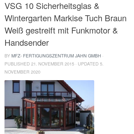
VSG 10 Sicherheitsglas &
Wintergarten Markise Tuch Braun
Weiß gestreift mit Funkmotor &
Handsender
BY
MFZ- FERTIGUNGSZENTRUM JAHN GMBH
·
PUBLISHED
21. NOVEMBER 2015
· UPDATED
5.
NOVEMBER 2020