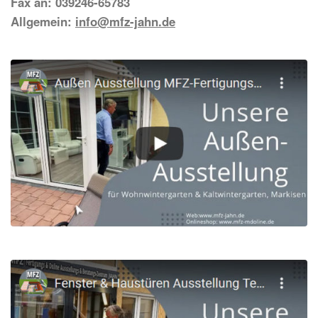
Fax an: 039246-65783
Allgemein:
info@mfz-jahn.de