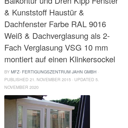
Balkontür und Dreh Kipp Fenster
& Kunststoff Haustür &
Dachfenster Farbe RAL 9016
Weiß & Dachverglasung als 2-
Fach Verglasung VSG 10 mm
montiert auf einen Klinkersockel
BY
MFZ- FERTIGUNGSZENTRUM JAHN GMBH
·
PUBLISHED
21. NOVEMBER 2015
· UPDATED
5.
NOVEMBER 2020