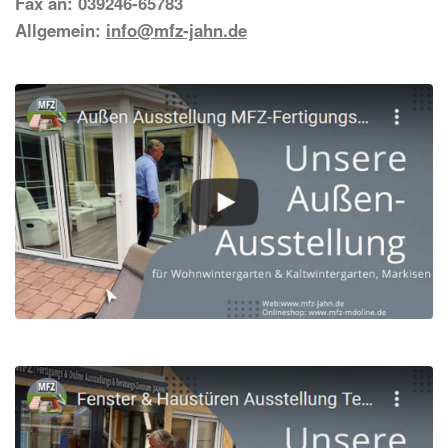
Fax an: 039246-65783
Allgemein:
info@mfz-jahn.de